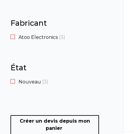
Fabricant
Atoo Electronics
3
État
Nouveau
3
Créer un devis depuis mon
panier