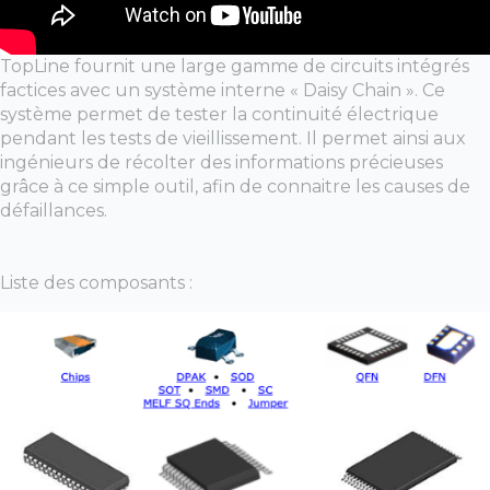
TopLine fournit une large gamme de circuits intégrés
factices avec un système interne « Daisy Chain ». Ce
système permet de tester la continuité électrique
pendant les tests de vieillissement. Il permet ainsi aux
ingénieurs de récolter des informations précieuses
grâce à ce simple outil, afin de connaitre les causes de
défaillances.
Liste des composants :